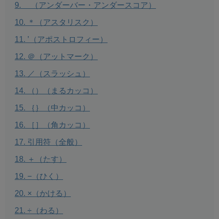
＿（アンダーバー・アンダースコア）
＊（アスタリスク）
’（アポストロフィー）
＠（アットマーク）
／（スラッシュ）
（）（まるカッコ）
｛｝（中カッコ）
［］（角カッコ）
引用符（全般）
＋（たす）
−（ひく）
×（かける）
÷（わる）