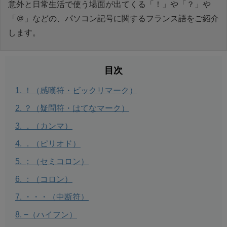
意外と日常生活で使う場面が出てくる「！」や「？」や
「＠」などの、パソコン記号に関するフランス語をご紹介
します。
目次
！（感嘆符・ビックリマーク）
？（疑問符・はてなマーク）
，（カンマ）
．（ピリオド）
；（セミコロン）
：（コロン）
・・・（中断符）
−（ハイフン）