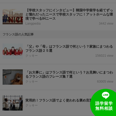
【学校スタッフにインタビュー】韓国中学留学を経てずっ
と憧れだったニースで学校スタッフに！アットホームな環
境で学べるIHニース
Langpedia
3442 view
フランス語の人気記事
「父」や「母」はフランス語で何という？家族にまつわる
フランス語２５選
クッキー
156021 view
「お大事に」はフランス語で何という？お見舞いにまつわ
るフランス語のフレーズ集７選
クッキー
63005 view
実用的！フランス語でよく使われる褒め言葉７選
語学留学
クッキー
68556 view
無料相談