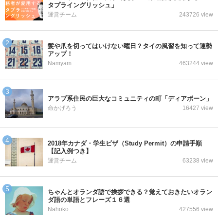
タプライングリッシュ」
運営チーム
243726 view
髪や爪を切ってはいけない曜日？タイの風習を知って運勢
アップ！
Namyam
463244 view
アラブ系住民の巨大なコミュニティの町「ディアボーン」
命かげろう
16427 view
2018年カナダ・学生ビザ（Study Permit）の申請手順
【記入例つき】
運営チーム
63238 view
ちゃんとオランダ語で挨拶できる？覚えておきたいオラン
ダ語の単語とフレーズ１６選
Nahoko
427556 view