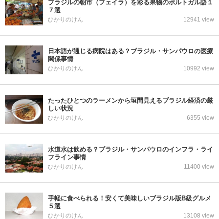
ブラジルの朝市（フェイラ）を彩る果物のポルトガル語１
７選
ひかりのけん
12941 view
日本語が通じる病院はある？ブラジル・サンパウロの医療
関係事情
ひかりのけん
10992 view
たったひとつのラーメンから垣間見えるブラジル経済の厳
しい状況
ひかりのけん
6355 view
水道水は飲める？ブラジル・サンパウロのインフラ・ライ
フライン事情
ひかりのけん
11400 view
手軽に食べられる！安くて美味しいブラジル版B級グルメ
５選
ひかりのけん
13108 view