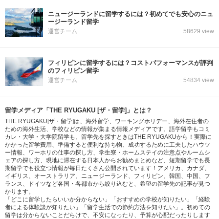
ニュージーランドに留学するには？初めてでも安心のニュ
ージーランド留学
運営チーム
58629 view
フィリピンに留学するには？コストパフォーマンスが評判
のフィリピン留学
運営チーム
54834 view
留学メディア「THE RYUGAKU [ザ・留学]」とは？
THE RYUGAKU[ザ・留学]は、海外留学、ワーキングホリデー、海外在住者の
ための海外生活、学校などの情報が集まる情報メディアです。語学留学もコミ
カレ・大学・大学院留学も、留学先を探すときはTHE RYUGAKUから！実際に
かかった留学費用、準備すると便利な持ち物、成功するために工夫したハウツ
ー情報、ワーホリの仕事の探し方、学生寮・ホームステイの注意点やルームシ
ェアの探し方、現地に滞在する日本人からお勧めまとめなど、短期留学でも長
期留学でも役立つ情報が毎日たくさん公開されています！アメリカ、カナダ、
イギリス、オーストラリア、ニュージーランド、フィリピン、韓国、中国、フ
ランス、ドイツなど各国・各都市から絞り込むと、希望の留学先の記事が見つ
かります。
「どこに留学したらいいか分からない」「おすすめの学校が知りたい」「経験
者による体験談が知りたい」「留学生活での節約方法を知りたい」。初めての
留学は分からないことだらけで、不安になったり、予算が心配だったりします