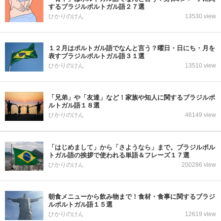
するブラジルポルトガル語２７選
ひかりのけん
13530 view
１２月はポルトガル語でなんと言う？曜日・日にち・月を
表すブラジルポルトガル語３１選
ひかりのけん
13510 view
「兄弟」や「友達」など！家族や知人に関するブラジルポ
ルトガル語１８選
ひかりのけん
46149 view
「はじめまして」から「さようなら」まで。ブラジルポル
トガル語の挨拶で使われる単語＆フレーズ１７選
ひかりのけん
200286 view
朝食メニューから飲み物まで！食材・食事に関するブラジ
ルポルトガル語１５選
ひかりのけん
12619 view