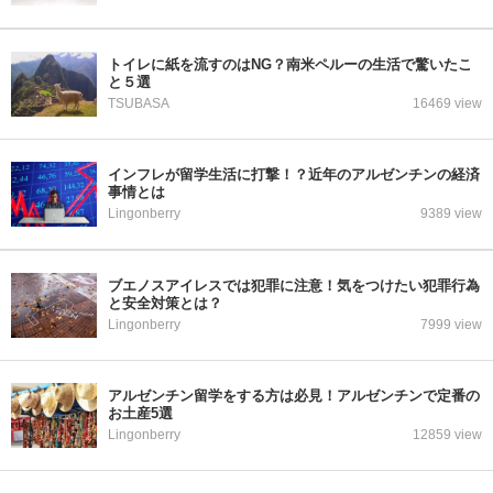
トイレに紙を流すのはNG？南米ペルーの生活で驚いたこ
と５選
TSUBASA
16469 view
インフレが留学生活に打撃！？近年のアルゼンチンの経済
事情とは
Lingonberry
9389 view
ブエノスアイレスでは犯罪に注意！気をつけたい犯罪行為
と安全対策とは？
Lingonberry
7999 view
アルゼンチン留学をする方は必見！アルゼンチンで定番の
お土産5選
Lingonberry
12859 view