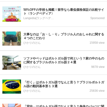
50%OFFの学校も掲載！留学なら最低価格保証の比較サイ
ト〈ラングペディア〉
Langedia[ラングペディア]
Sponsored
大事なのは「お・し・り」ブラジル人のおしゃれに関する
４つのこだわり
ひかりのけん
15958 view
ソファやベッドはポルトガル語で何という？家の中のもの
に関するブラジルポルトガル語２４選
ひかりのけん
9878 view
「行く」はポルトガル語でなんと言う？ブラジルポルトガ
ル語の動詞基本形１３選
ひかりのけん
25836 view
「背中」はポルトガル語でなんと言う？身体のパーツに関