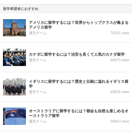
留学希望者におすすめ
アメリカに留学するには？世界からトップクラスが集まる
アメリカ留学
運営チーム
76101 view
カナダに留学するには？治安も良くて人気のカナダ留学
運営チーム
69075 view
イギリスに留学するには？歴史と伝統に溢れるイギリス留
学
運営チーム
69516 view
オーストラリアに留学するには？都会も自然も楽しめるオ
ーストラリア留学
運営チーム
59923 view