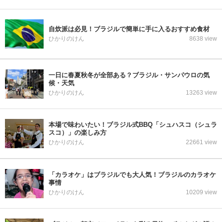
自炊派は必見！ブラジルで簡単に手に入るおすすめ食材
ひかりのけん
8638 view
一日に春夏秋冬が全部ある？ブラジル・サンパウロの気
候・天気
ひかりのけん
13263 view
本場で味わいたい！ブラジル式BBQ「シュハスコ（シュラ
スコ）」の楽しみ方
ひかりのけん
22661 view
「カラオケ」はブラジルでも大人気！ブラジルのカラオケ
事情
ひかりのけん
10209 view