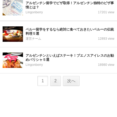
アルゼンチン留学でビザ取得！アルゼンチン独特のビザ事
情とは？
Lingonberry
17201 view
ペルー留学をするなら絶対に食べておきたいペルーの伝統
料理５選
運営チーム
12893 view
アルゼンチンといえばステーキ！ブエノスアイレスのお勧
めパリシャ５選
Lingonberry
18980 view
1
2
次へ