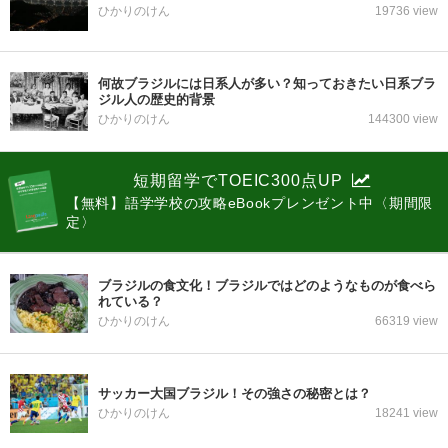
ひかりのけん
19736 view
何故ブラジルには日系人が多い？知っておきたい日系ブラ
ジル人の歴史的背景
ひかりのけん
144300 view
短期留学でTOEIC300点UP
【無料】語学学校の攻略eBookプレンゼント中〈期間限
定〉
ブラジルの食文化！ブラジルではどのようなものが食べら
れている？
ひかりのけん
66319 view
サッカー大国ブラジル！その強さの秘密とは？
ひかりのけん
18241 view