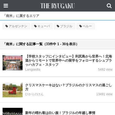
「南米」に属するエリア
アルゼンチン
キューバ
ブラジル
ペルー
「南米」に関する記事一覧（33件中 1 - 30を表示）
【学校スタッフにインタビュー】利尻島から世界へ！北海
道からリモートで世界中への留学をフォローするシュプラ
ッハカフェ・スタッフ
Langpedia
5492 view
クリスマスケーキはない？ブラジルのクリスマスの過ごし
方
ひかりのけん
13491 view
新年の晴れ着は白い服！ブラジルの年越し事情