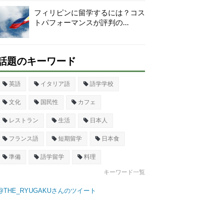
フィリピンに留学するには？コス
トパフォーマンスが評判の...
話題のキーワード
英語
イタリア語
語学学校
文化
国民性
カフェ
レストラン
生活
日本人
フランス語
短期留学
日本食
準備
語学留学
料理
キーワード一覧
@THE_RYUGAKUさんのツイート