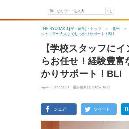
THE RYUGAKU [ザ・留学]・トップ
北米
ジュニア〜大人までしっかりサポート！BLI
【学校スタッフにイ
らお任せ！経験豊富
かりサポート！BLI
Langpedia
2025-10-22
B
シェア
ツイート