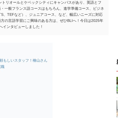
ational）はモントリオールとケベックシティにキャンパスがあり、英語とフ
語・一般フランス語コースはもちろん、進学準備コース、ビジネ
TS、TEFなど）、ジュニアコース、など、幅広いニーズに対応
の言語学習にご興味のある方は、ぜひBLIへ！今日は2025年
へインタビューしました！
た頼もしいスタッフ！檜山さん
就職