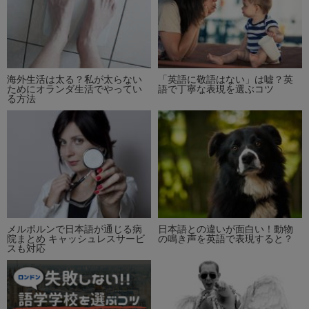
海外生活は太る？私が太らない
「英語に敬語はない」は嘘？英
ためにオランダ生活でやってい
語で丁寧な表現を選ぶコツ
る方法
メルボルンで日本語が通じる病
日本語との違いが面白い！動物
院まとめ キャッシュレスサービ
の鳴き声を英語で表現すると？
スも対応