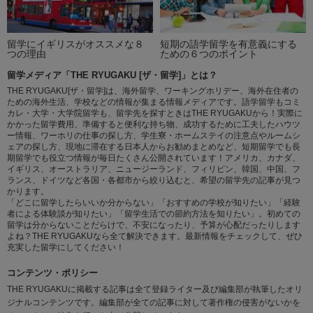
留学にイギリスがオススメな８
短期の語学留学を有意義にする
つの理由
ための６つのポイント
留学メディア「THE RYUGAKU [ザ・留学]」とは？
THE RYUGAKU[ザ・留学]は、海外留学、ワーキングホリデー、海外在住者の
ための海外生活、学校などの情報が集まる情報メディアです。語学留学もコミ
カレ・大学・大学院留学も、留学先を探すときはTHE RYUGAKUから！実際に
かかった留学費用、準備すると便利な持ち物、成功するために工夫したハウツ
ー情報、ワーホリの仕事の探し方、学生寮・ホームステイの注意点やルームシ
ェアの探し方、現地に滞在する日本人からお勧めまとめなど、短期留学でも長
期留学でも役立つ情報が毎日たくさん公開されています！アメリカ、カナダ、
イギリス、オーストラリア、ニュージーランド、フィリピン、韓国、中国、フ
ランス、ドイツなど各国・各都市から絞り込むと、希望の留学先の記事が見つ
かります。
「どこに留学したらいいか分からない」「おすすめの学校が知りたい」「経験
者による体験談が知りたい」「留学生活での節約方法を知りたい」。初めての
留学は分からないことだらけで、不安になったり、予算が心配だったりします
よね？THE RYUGAKUなら全て解決できます。最新情報をチェックして、ぜひ
充実した留学にしてください！
コンテンツ・ポリシー
THE RYUGAKUに掲載する記事は全て登録ライター及び編集部が執筆したオリ
ジナルコンテンツです。編集部が全ての記事に対して著作権の侵害がないかを