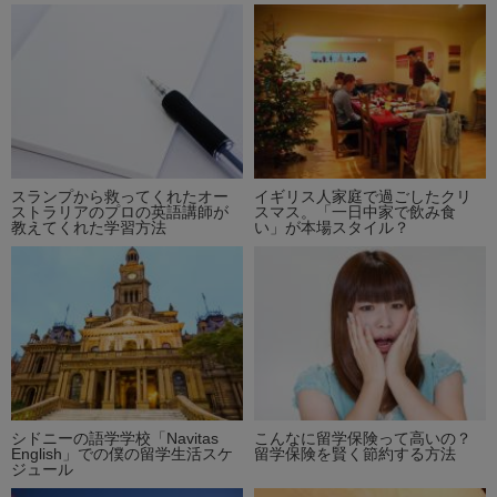
スランプから救ってくれたオー
イギリス人家庭で過ごしたクリ
ストラリアのプロの英語講師が
スマス。「一日中家で飲み食
教えてくれた学習方法
い」が本場スタイル？
シドニーの語学学校「Navitas
こんなに留学保険って高いの？
English」での僕の留学生活スケ
留学保険を賢く節約する方法
ジュール