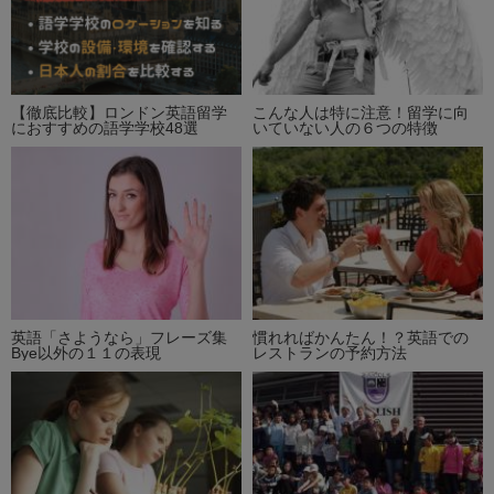
【徹底比較】ロンドン英語留学
こんな人は特に注意！留学に向
におすすめの語学学校48選
いていない人の６つの特徴
英語「さようなら」フレーズ集
慣れればかんたん！？英語での
Bye以外の１１の表現
レストランの予約方法