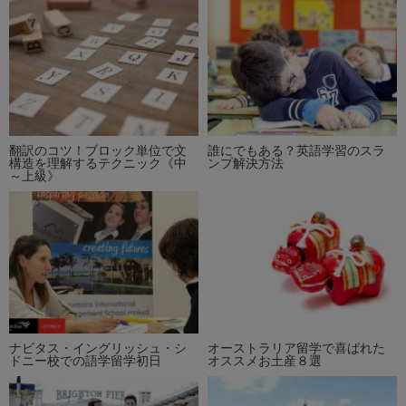
翻訳のコツ！ブロック単位で文
誰にでもある？英語学習のスラ
構造を理解するテクニック《中
ンプ解決方法
～上級》
ナビタス・イングリッシュ・シ
オーストラリア留学で喜ばれた
ドニー校での語学留学初日
オススメお土産８選