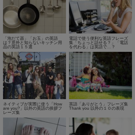
「泡だて器」「お玉」の英語
電話で使う便利な英語フレーズ
は？意外と知らないキッチン用
集「ちょっと話せる？」「電話
品の英語１５選
を代わる」は英語で…？
ネイティブが実際に使う「How
英語「ありがとう」フレーズ集
are you?」以外の英語の挨拶フ
Thank you 以外の１０の表現
レーズ集