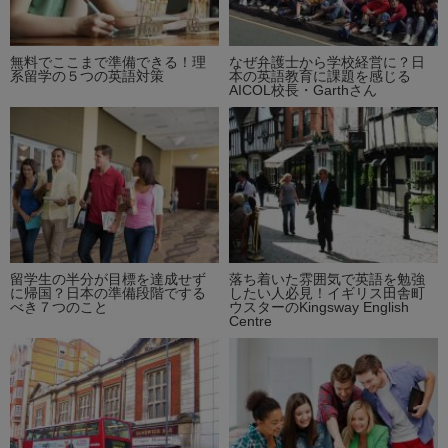
無料でここまで準備できる！理
なぜ弁護士から学校経営に？日
系留学の５つの英語対策
本の英語教育に課題を感じる
AICOL校長・Garthさん
留学生の半分が目標を達成せず
落ち着いた雰囲気で英語を勉強
に帰国？日本の準備段階でする
したい人必見！イギリス田舎町
べき７つのこと
ウスターのKingsway English
Centre