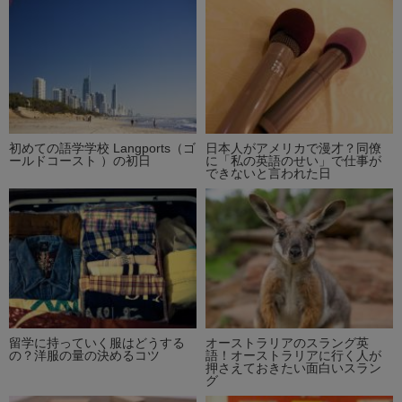
初めての語学学校 Langports（ゴ
日本人がアメリカで漫才？同僚
ールドコースト ）の初日
に「私の英語のせい」で仕事が
できないと言われた日
留学に持っていく服はどうする
オーストラリアのスラング英
の？洋服の量の決めるコツ
語！オーストラリアに行く人が
押さえておきたい面白いスラン
グ