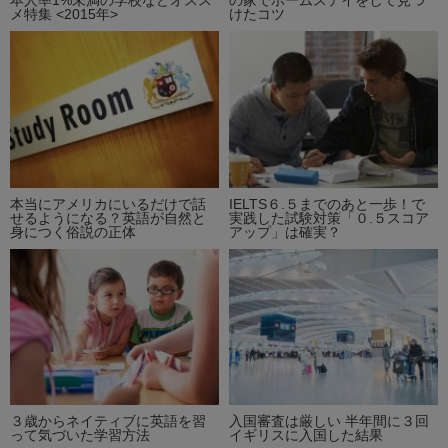
メ特集 <2015年>
けたコツ
本当にアメリカにいるだけで話
IELTS６.５までのあと一歩！で
せるようになる？英語が自然と
実践した試験対策「０.５スコア
身につく俗説の正体
アップ」は確実？
３歳からネイティブに英語を習
入国審査は厳しい 半年間に３回
って気づいた学習方法
イギリスに入国した結果