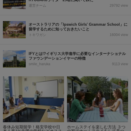
運営チーム
29792 view
オーストラリアの「Ipswich Girls' Grammar School」に
留学するために知っておきたいこと
トキワガシ
16004 view
IFYとは!?イギリス大学進学に必要なインターナショナル
ファウンデーションイヤーの特徴
smile_haruka
9113 view
春休み短期留学！格安学校や日
ホームステイを楽しむ方法 ３つ
本人率1%未満の学校などオスス
の家でホームステイをして見つ