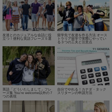
友達とのカジュアルな会話に役
留学先で友達を作る方法 オース
立つ！便利な英語フレーズ５選
トラリア留学で実際にやってい
る３つの工夫と注意点
英語「どういたしまして」フレ
自分でやれる！カナダ・タック
ーズ集 You’re welcome以外の７
スリターンの申請方法
つの表現