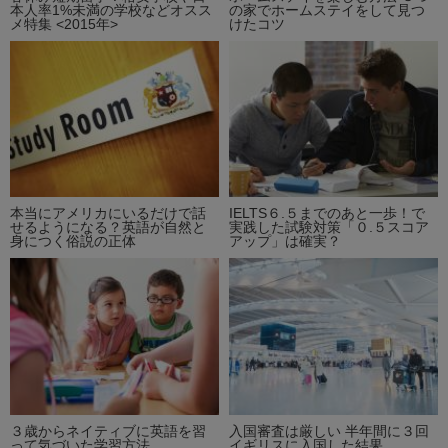
本人率1%未満の学校などオスス
の家でホームステイをして見つ
メ特集 <2015年>
けたコツ
本当にアメリカにいるだけで話
IELTS６.５までのあと一歩！で
せるようになる？英語が自然と
実践した試験対策「０.５スコア
身につく俗説の正体
アップ」は確実？
３歳からネイティブに英語を習
入国審査は厳しい 半年間に３回
って気づいた学習方法
イギリスに入国した結果