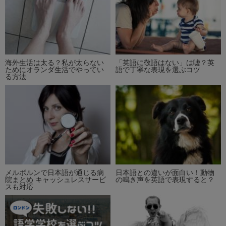
海外生活は太る？私が太らない
「英語に敬語はない」は嘘？英
ためにオランダ生活でやってい
語で丁寧な表現を選ぶコツ
る方法
メルボルンで日本語が通じる病
日本語との違いが面白い！動物
院まとめ キャッシュレスサービ
の鳴き声を英語で表現すると？
スも対応