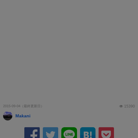
2015-09-04
15390
Makani