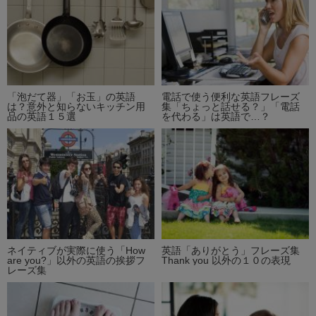
「泡だて器」「お玉」の英語
電話で使う便利な英語フレーズ
は？意外と知らないキッチン用
集「ちょっと話せる？」「電話
品の英語１５選
を代わる」は英語で…？
ネイティブが実際に使う「How
英語「ありがとう」フレーズ集
are you?」以外の英語の挨拶フ
Thank you 以外の１０の表現
レーズ集