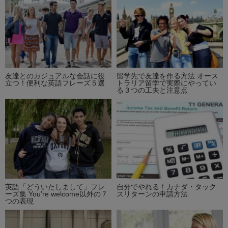
友達とのカジュアルな会話に役
留学先で友達を作る方法 オース
立つ！便利な英語フレーズ５選
トラリア留学で実際にやってい
る３つの工夫と注意点
英語「どういたしまして」フレ
自分でやれる！カナダ・タック
ーズ集 You’re welcome以外の７
スリターンの申請方法
つの表現