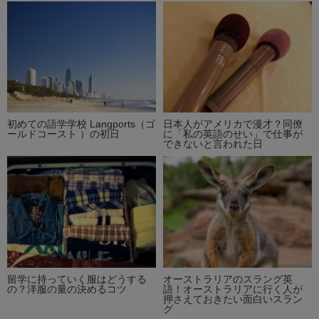
初めての語学学校 Langports（ゴ
日本人がアメリカで漫才？同僚
ールドコースト ）の初日
に「私の英語のせい」で仕事が
できないと言われた日
留学に持っていく服はどうする
オーストラリアのスラング英
の？洋服の量の決めるコツ
語！オーストラリアに行く人が
押さえておきたい面白いスラン
グ