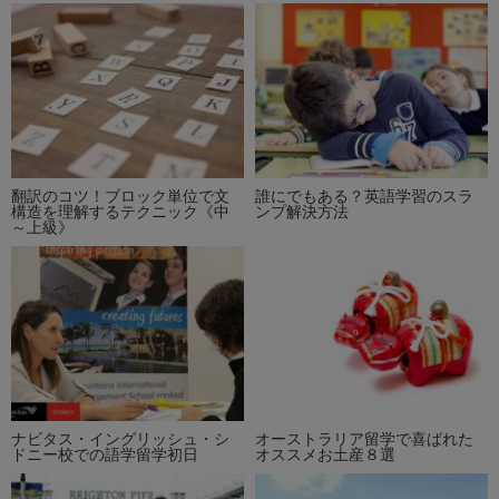
翻訳のコツ！ブロック単位で文
誰にでもある？英語学習のスラ
構造を理解するテクニック《中
ンプ解決方法
～上級》
ナビタス・イングリッシュ・シ
オーストラリア留学で喜ばれた
ドニー校での語学留学初日
オススメお土産８選