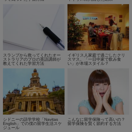
スランプから救ってくれたオー
イギリス人家庭で過ごしたクリ
ストラリアのプロの英語講師が
スマス。「一日中家で飲み食
教えてくれた学習方法
い」が本場スタイル？
シドニーの語学学校「Navitas
こんなに留学保険って高いの？
English」での僕の留学生活スケ
留学保険を賢く節約する方法
ジュール