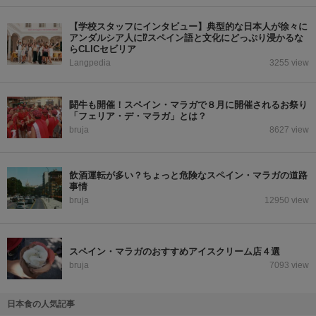
【学校スタッフにインタビュー】典型的な日本人が徐々に
アンダルシア人に⁉スペイン語と文化にどっぷり浸かるな
らCLICセビリア
Langpedia
3255 view
闘牛も開催！スペイン・マラガで８月に開催されるお祭り
「フェリア・デ・マラガ」とは？
bruja
8627 view
飲酒運転が多い？ちょっと危険なスペイン・マラガの道路
事情
bruja
12950 view
スペイン・マラガのおすすめアイスクリーム店４選
bruja
7093 view
日本食の人気記事