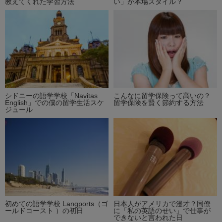
教えてくれた学習方法
い」が本場スタイル？
シドニーの語学学校「Navitas
こんなに留学保険って高いの？
English」での僕の留学生活スケ
留学保険を賢く節約する方法
ジュール
初めての語学学校 Langports（ゴ
日本人がアメリカで漫才？同僚
ールドコースト ）の初日
に「私の英語のせい」で仕事が
できないと言われた日