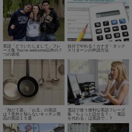
英語「どういたしまして」フレ
自分でやれる！カナダ・タック
ーズ集 You’re welcome以外の７
スリターンの申請方法
つの表現
「泡だて器」「お玉」の英語
電話で使う便利な英語フレーズ
は？意外と知らないキッチン用
集「ちょっと話せる？」「電話
品の英語１５選
を代わる」は英語で…？