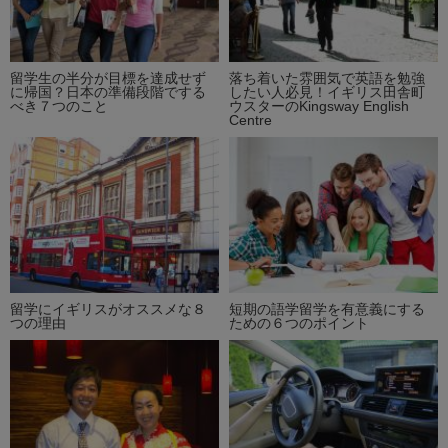
留学生の半分が目標を達成せず
落ち着いた雰囲気で英語を勉強
に帰国？日本の準備段階でする
したい人必見！イギリス田舎町
べき７つのこと
ウスターのKingsway English
Centre
留学にイギリスがオススメな８
短期の語学留学を有意義にする
つの理由
ための６つのポイント