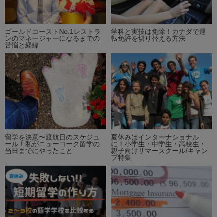
ゴールドコーストNo.1レストラ
学科と実技は免除！カナダで運
ンのマネージャーになるまでの
転免許を切り替える方法
苦悩と経緯
留学を決意〜渡航日のスケジュ
夏休みはインターナショナル
ール！私がニューヨーク留学の
に！小学生・中学生・高校生・
当日までにやったこと
親子向けサマースクール/キャン
プ特集