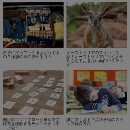
留学に持っていく服はどうする
オーストラリアのスラング英
の？洋服の量の決めるコツ
語！オーストラリアに行く人が
押さえておきたい面白いスラン
グ
翻訳のコツ！ブロック単位で文
誰にでもある？英語学習のスラ
構造を理解するテクニック《中
ンプ解決方法
～上級》