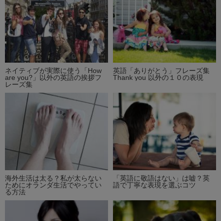
ネイティブが実際に使う「How
英語「ありがとう」フレーズ集
are you?」以外の英語の挨拶フ
Thank you 以外の１０の表現
レーズ集
海外生活は太る？私が太らない
「英語に敬語はない」は嘘？英
ためにオランダ生活でやってい
語で丁寧な表現を選ぶコツ
る方法