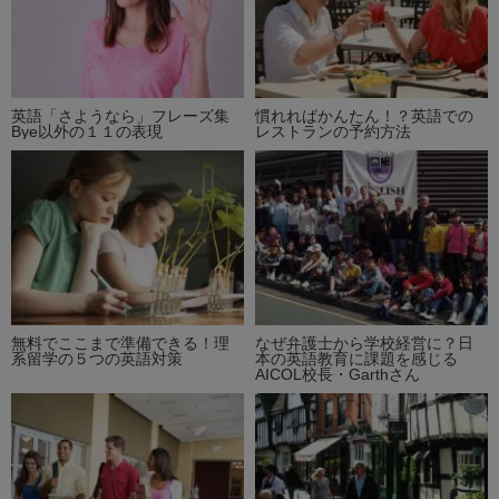
英語「さようなら」フレーズ集
慣れればかんたん！？英語での
Bye以外の１１の表現
レストランの予約方法
無料でここまで準備できる！理
なぜ弁護士から学校経営に？日
系留学の５つの英語対策
本の英語教育に課題を感じる
AICOL校長・Garthさん