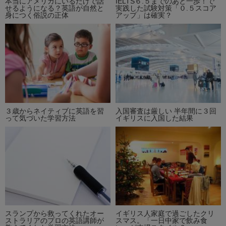
本当にアメリカにいるだけで話
IELTS６.５までのあと一歩！で
せるようになる？英語が自然と
実践した試験対策「０.５スコア
身につく俗説の正体
アップ」は確実？
３歳からネイティブに英語を習
入国審査は厳しい 半年間に３回
って気づいた学習方法
イギリスに入国した結果
スランプから救ってくれたオー
イギリス人家庭で過ごしたクリ
ストラリアのプロの英語講師が
スマス。「一日中家で飲み食