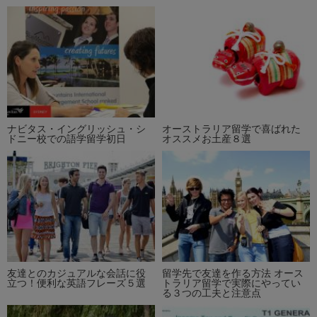
ナビタス・イングリッシュ・シ
オーストラリア留学で喜ばれた
ドニー校での語学留学初日
オススメお土産８選
友達とのカジュアルな会話に役
留学先で友達を作る方法 オース
立つ！便利な英語フレーズ５選
トラリア留学で実際にやってい
る３つの工夫と注意点