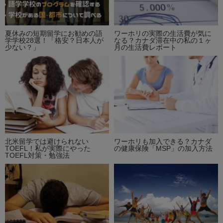
夏休みの短期留学にお勧めの語
ワーホリの実際の生活費が気に
学学校28選！「格安？日本人が
なる？カナダ滞在中の私の１ヶ
少ない？」
月の生活費レポート
北米留学では避けられない
ワーホリも加入できる？カナダ
TOEFL！私が実際にやった
の健康保険「MSP」の加入方法
TOEFL対策・勉強法