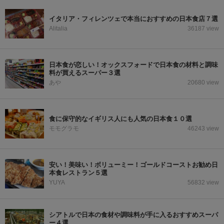
イタリア・フィレンツェで本当におすすめの日本食店７選
Alitalia
36187 view
日本食が恋しい！オックスフォードで日本食の材料と調味
料が買えるスーパー３選
あや
20680 view
食に保守的なイギリス人にも人気の日本食１０選
モモグラモ
46243 view
安い！美味い！ボリューミー！ゴールドコーストお勧め日
本食レストラン５選
YUYA
56832 view
シアトルで日本の食材や調味料が手に入るおすすめスーパ
ー４選