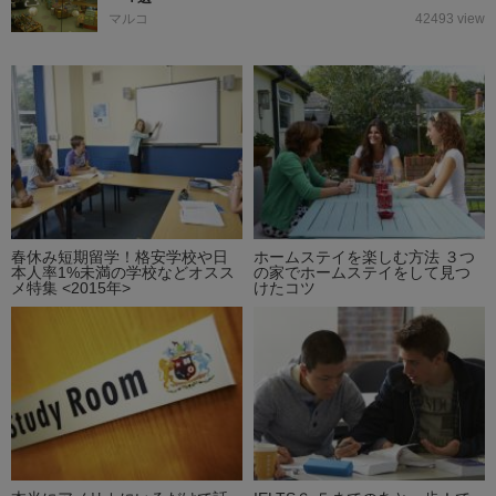
マルコ
42493 view
春休み短期留学！格安学校や日
ホームステイを楽しむ方法 ３つ
本人率1%未満の学校などオスス
の家でホームステイをして見つ
メ特集 <2015年>
けたコツ