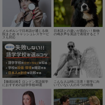
メルボルンで日本語が通じる病
日本語との違いが面白い！動物
院まとめ キャッシュレスサービ
の鳴き声を英語で表現すると？
スも対応
【徹底比較】ロンドン英語留学
こんな人は特に注意！留学に向
におすすめの語学学校48選
いていない人の６つの特徴