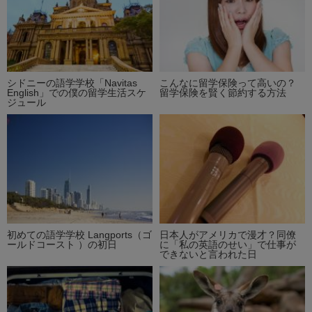
シドニーの語学学校「Navitas
こんなに留学保険って高いの？
English」での僕の留学生活スケ
留学保険を賢く節約する方法
ジュール
初めての語学学校 Langports（ゴ
日本人がアメリカで漫才？同僚
ールドコースト ）の初日
に「私の英語のせい」で仕事が
できないと言われた日