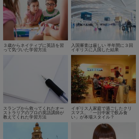
３歳からネイティブに英語を習
入国審査は厳しい 半年間に３回
って気づいた学習方法
イギリスに入国した結果
スランプから救ってくれたオー
イギリス人家庭で過ごしたクリ
ストラリアのプロの英語講師が
スマス。「一日中家で飲み食
教えてくれた学習方法
い」が本場スタイル？