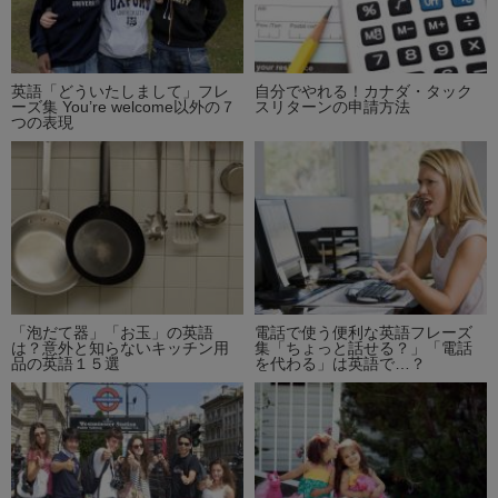
英語「どういたしまして」フレ
自分でやれる！カナダ・タック
ーズ集 You’re welcome以外の７
スリターンの申請方法
つの表現
「泡だて器」「お玉」の英語
電話で使う便利な英語フレーズ
は？意外と知らないキッチン用
集「ちょっと話せる？」「電話
品の英語１５選
を代わる」は英語で…？