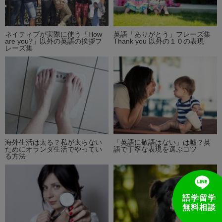
ネイティブが実際に使う「How
英語「ありがとう」フレーズ集
are you?」以外の英語の挨拶フ
Thank you 以外の１０の表現
レーズ集
海外生活は太る？私が太らない
「英語に敬語はない」は嘘？英
ためにオランダ生活でやってい
語で丁寧な表現を選ぶコツ
る方法
語学留学
無料相談