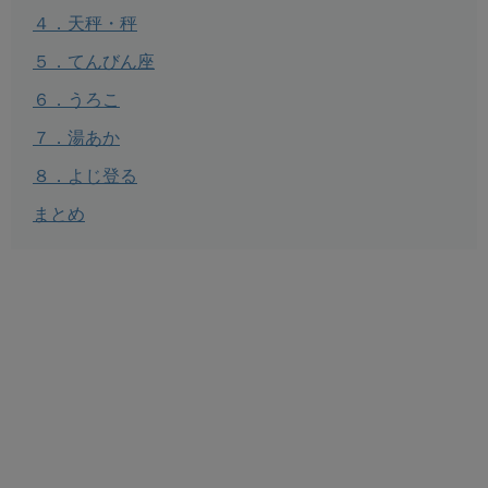
４．天秤・秤
５．てんびん座
６．うろこ
７．湯あか
８．よじ登る
まとめ