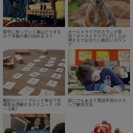
留学に持っていく服はどうする
オーストラリアのスラング英
の？洋服の量の決めるコツ
語！オーストラリアに行く人が
押さえておきたい面白いスラン
グ
翻訳のコツ！ブロック単位で文
誰にでもある？英語学習のスラ
構造を理解するテクニック《中
ンプ解決方法
～上級》