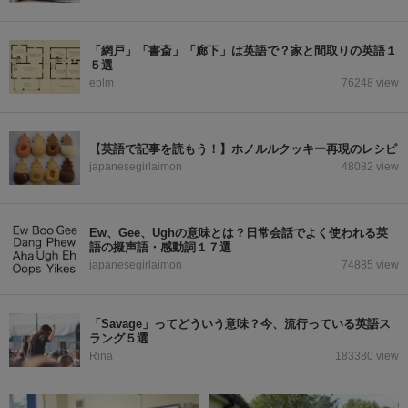
「網戸」「書斎」「廊下」は英語で？家と間取りの英語１
５選
eplm
76248 view
【英語で記事を読もう！】ホノルルクッキー再現のレシピ
japanesegirlaimon
48082 view
Ew、Gee、Ughの意味とは？日常会話でよく使われる英
語の擬声語・感動詞１７選
japanesegirlaimon
74885 view
「Savage」ってどういう意味？今、流行っている英語ス
ラング５選
Rina
183380 view