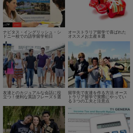
ナビタス・イングリッシュ・シ
オーストラリア留学で喜ばれた
ドニー校での語学留学初日
オススメお土産８選
友達とのカジュアルな会話に役
留学先で友達を作る方法 オース
立つ！便利な英語フレーズ５選
トラリア留学で実際にやってい
る３つの工夫と注意点