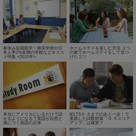
春休み短期留学！格安学校や日
ホームステイを楽しむ方法 ３つ
本人率1%未満の学校などオスス
の家でホームステイをして見つ
メ特集 <2015年>
けたコツ
本当にアメリカにいるだけで話
IELTS６.５までのあと一歩！で
せるようになる？英語が自然と
実践した試験対策「０.５スコア
身につく俗説の正体
アップ」は確実？