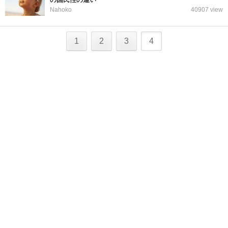
Nahoko
40907 view
1
2
3
4