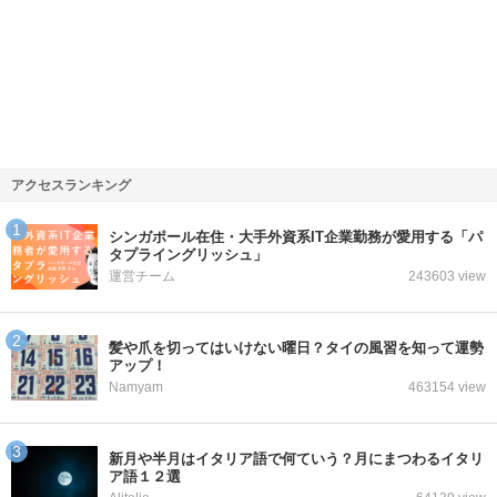
アクセスランキング
シンガポール在住・大手外資系IT企業勤務が愛用する「パ
タプライングリッシュ」
運営チーム
243603 view
髪や爪を切ってはいけない曜日？タイの風習を知って運勢
アップ！
Namyam
463154 view
新月や半月はイタリア語で何ていう？月にまつわるイタリ
ア語１２選