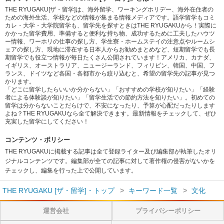
THE RYUGAKU[ザ・留学]は、海外留学、ワーキングホリデー、海外在住者の
ための海外生活、学校などの情報が集まる情報メディアです。語学留学もコミ
カレ・大学・大学院留学も、留学先を探すときはTHE RYUGAKUから！実際に
かかった留学費用、準備すると便利な持ち物、成功するために工夫したハウツ
ー情報、ワーホリの仕事の探し方、学生寮・ホームステイの注意点やルームシ
ェアの探し方、現地に滞在する日本人からお勧めまとめなど、短期留学でも長
期留学でも役立つ情報が毎日たくさん公開されています！アメリカ、カナダ、
イギリス、オーストラリア、ニュージーランド、フィリピン、韓国、中国、フ
ランス、ドイツなど各国・各都市から絞り込むと、希望の留学先の記事が見つ
かります。
「どこに留学したらいいか分からない」「おすすめの学校が知りたい」「経験
者による体験談が知りたい」「留学生活での節約方法を知りたい」。初めての
留学は分からないことだらけで、不安になったり、予算が心配だったりします
よね？THE RYUGAKUなら全て解決できます。最新情報をチェックして、ぜひ
充実した留学にしてください！
コンテンツ・ポリシー
THE RYUGAKUに掲載する記事は全て登録ライター及び編集部が執筆したオリ
ジナルコンテンツです。編集部が全ての記事に対して著作権の侵害がないかを
チェックし、編集を行った上で公開しています。
THE RYUGAKU [ザ・留学]・トップ
キーワード一覧
文化
運営会社
プライバシーポリシー