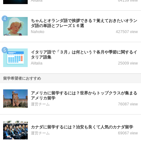
Alitalia
64139 view
ちゃんとオランダ語で挨拶できる？覚えておきたいオラン
ダ語の単語とフレーズ１６選
Nahoko
427507 view
イタリア語で「３月」は何という？各月や季節に関するイ
タリア語集
Alitalia
25009 view
留学希望者におすすめ
アメリカに留学するには？世界からトップクラスが集まる
アメリカ留学
運営チーム
76087 view
カナダに留学するには？治安も良くて人気のカナダ留学
運営チーム
69067 view