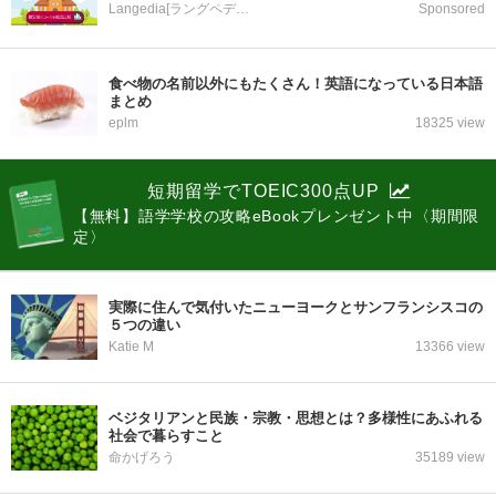
Langedia[ラングペディア]
Sponsored
食べ物の名前以外にもたくさん！英語になっている日本語
まとめ
eplm
18325 view
短期留学でTOEIC300点UP
【無料】語学学校の攻略eBookプレンゼント中〈期間限
定〉
実際に住んで気付いたニューヨークとサンフランシスコの
５つの違い
Katie M
13366 view
ベジタリアンと民族・宗教・思想とは？多様性にあふれる
社会で暮らすこと
命かげろう
35189 view