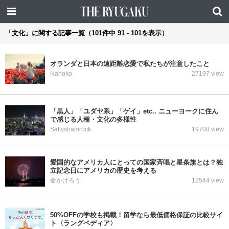
「文化」に関する記事一覧（101件中 91 - 101を表示）
オランダと日本の遠距離恋愛で私たちが注意したこと
Nahoko
27197 view
「黒人」「ユダヤ系」「ゲイ」etc.. ニューヨークに住ん
で感じる人種・文化の多様性
Sattyshamrock
19708 view
愛国的なアメリカ人にとっての国家斉唱と星条旗とは？独
立記念日にアメリカの歴史を考える
命かげろう
12544 view
50%OFFの学校も掲載！留学なら最低価格保証の比較サイ
ト〈ラングペディア〉