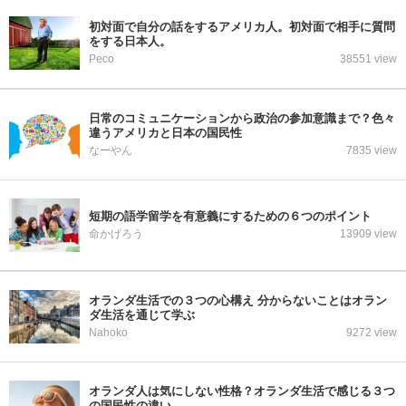
初対面で自分の話をするアメリカ人。初対面で相手に質問
をする日本人。
Peco
38551 view
日常のコミュニケーションから政治の参加意識まで？色々
違うアメリカと日本の国民性
なーやん
7835 view
短期の語学留学を有意義にするための６つのポイント
命かげろう
13909 view
オランダ生活での３つの心構え 分からないことはオラン
ダ生活を通じて学ぶ
Nahoko
9272 view
オランダ人は気にしない性格？オランダ生活で感じる３つ
の国民性の違い