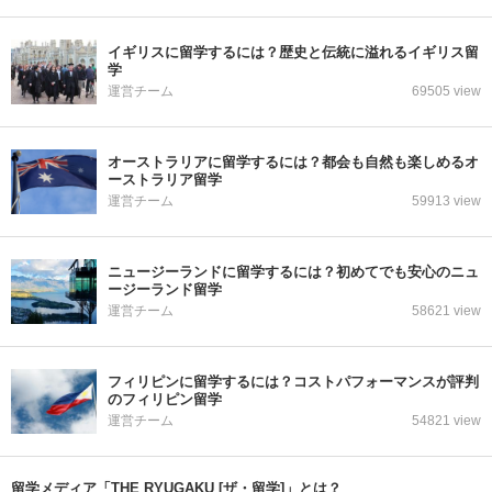
イギリスに留学するには？歴史と伝統に溢れるイギリス留
学
運営チーム
69505 view
オーストラリアに留学するには？都会も自然も楽しめるオ
ーストラリア留学
運営チーム
59913 view
ニュージーランドに留学するには？初めてでも安心のニュ
ージーランド留学
運営チーム
58621 view
フィリピンに留学するには？コストパフォーマンスが評判
のフィリピン留学
運営チーム
54821 view
留学メディア「THE RYUGAKU [ザ・留学]」とは？